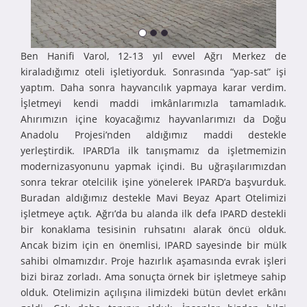
Ben Hanifi Varol, 12-13 yıl evvel Ağrı Merkez de
kiraladığımız oteli işletiyorduk. Sonrasında “yap-sat” işi
yaptım. Daha sonra hayvancılık yapmaya karar verdim.
İşletmeyi kendi maddi imkânlarımızla tamamladık.
Ahırımızın içine koyacağımız hayvanlarımızı da Doğu
Anadolu Projesi’nden aldığımız maddi destekle
yerleştirdik. IPARD’la ilk tanışmamız da işletmemizin
modernizasyonunu yapmak içindi. Bu uğraşılarımızdan
sonra tekrar otelcilik işine yönelerek IPARD’a başvurduk.
Buradan aldığımız destekle Mavi Beyaz Apart Otelimizi
işletmeye açtık. Ağrı’da bu alanda ilk defa IPARD destekli
bir konaklama tesisinin ruhsatını alarak öncü olduk.
Ancak bizim için en önemlisi, IPARD sayesinde bir mülk
sahibi olmamızdır. Proje hazırlık aşamasında evrak işleri
bizi biraz zorladı. Ama sonuçta örnek bir işletmeye sahip
olduk. Otelimizin açılışına ilimizdeki bütün devlet erkânı