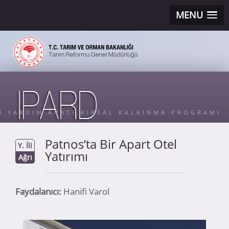
MENU
Sİ YARDIM ARACI KIRSAL KALKINMA PROGRAMI
Patnos’ta Bir Apart Otel
Y. İli
Yatırımı
Ağrı
Faydalanıcı:
Hanifi Varol