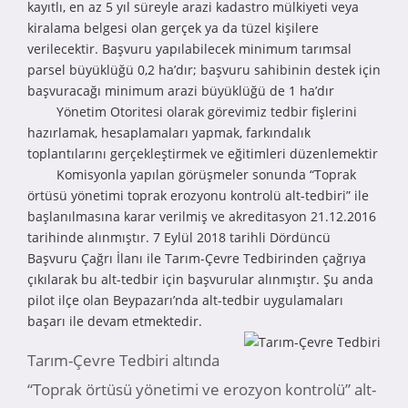
kayıtlı, en az 5 yıl süreyle arazi kadastro mülkiyeti veya
kiralama belgesi olan gerçek ya da tüzel kişilere
verilecektir. Başvuru yapılabilecek minimum tarımsal
parsel büyüklüğü 0,2 ha’dır; başvuru sahibinin destek için
başvuracağı minimum arazi büyüklüğü de 1 ha’dır
Yönetim Otoritesi olarak görevimiz tedbir fişlerini
hazırlamak, hesaplamaları yapmak, farkındalık
toplantılarını gerçekleştirmek ve eğitimleri düzenlemektir
Komisyonla yapılan görüşmeler sonunda “Toprak
örtüsü yönetimi toprak erozyonu kontrolü alt-tedbiri” ile
başlanılmasına karar verilmiş ve akreditasyon 21.12.2016
tarihinde alınmıştır. 7 Eylül 2018 tarihli Dördüncü
Başvuru Çağrı İlanı ile Tarım-Çevre Tedbirinden çağrıya
çıkılarak bu alt-tedbir için başvurular alınmıştır. Şu anda
pilot ilçe olan Beypazarı’nda alt-tedbir uygulamaları
başarı ile devam etmektedir.
Tarım-Çevre Tedbiri altında
“Toprak örtüsü yönetimi ve erozyon kontrolü” alt-