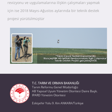
revizyonu ve uygulamalarına ilişkin çalışmaları yapmak
için ise 2018 Mayıs-Ağustos aylarında bir teknik destek
projesi yürütülmüştür
T.C. TARIM VE ORMAN BAKANLIĞI
Tarım Reformu Genel Müdürlüğü
AB Yapısal Uyum Yönetim Otoritesi Daire Başk.
IPARD Yönetim Otoritesi
Eskişehir Yolu 9. Km ANKARA/Türkiye