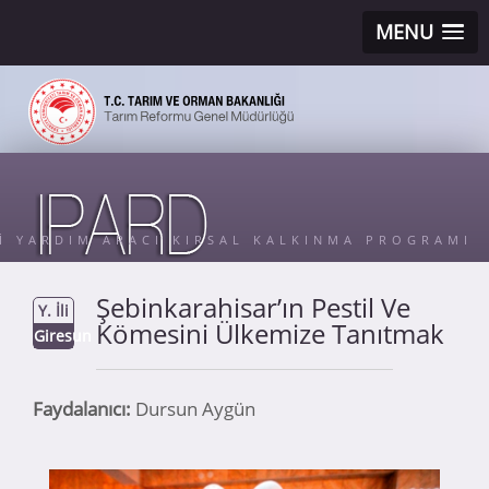
MENU
Sİ YARDIM ARACI KIRSAL KALKINMA PROGRAMI
Şebinkarahisar’ın Pestil Ve
Y. İli
Kömesini Ülkemize Tanıtmak
Giresun
Faydalanıcı:
Dursun Aygün