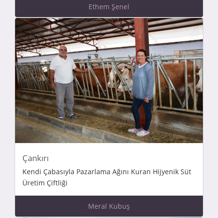
Ethem Şenel
Çankırı
Kendi Çabasıyla Pazarlama Ağını Kuran Hijyenik Süt
Üretim Çiftliği
Meral Kubuş