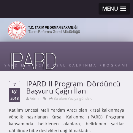
MENU
Sİ YARDIM ARACI KIRSAL KALKINMA PROGRAMI
IPARD II Programı Dördüncü
7
Başvuru Çağrı İlanı
Eyl
2018
Admin
Bu alanı Yazıya gönder.
Katılım Öncesi Mali Yardım Aracı olan kırsal kalkınmaya
yönelik hazırlanan Kırsal Kalkınma (IPARD) Programı
kapsamında belirlenen alanlara, belirlenen şartlar
dâhilinde hibe destekleri dağıtılmaktadır.