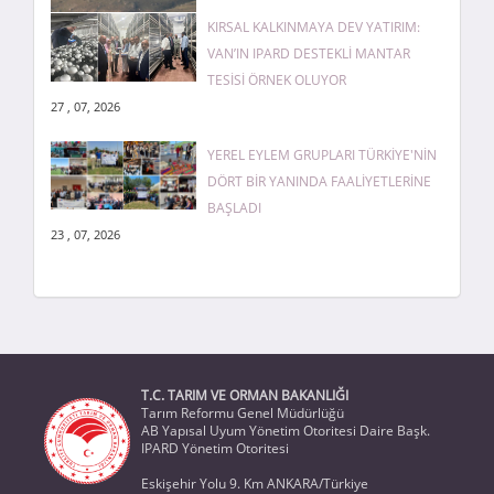
KIRSAL KALKINMAYA DEV YATIRIM:
VAN’IN IPARD DESTEKLİ MANTAR
TESİSİ ÖRNEK OLUYOR
27 , 07, 2026
YEREL EYLEM GRUPLARI TÜRKİYE'NİN
DÖRT BİR YANINDA FAALİYETLERİNE
BAŞLADI
23 , 07, 2026
T.C. TARIM VE ORMAN BAKANLIĞI
Tarım Reformu Genel Müdürlüğü
AB Yapısal Uyum Yönetim Otoritesi Daire Başk.
IPARD Yönetim Otoritesi
Eskişehir Yolu 9. Km ANKARA/Türkiye