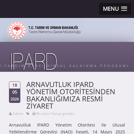
MENU
Sİ YARDIM ARACI KIRSAL KALKINMA PROGRAMI
ARNAVUTLUK IPARD
18
YÖNETİM OTORİTESİNDEN
05
BAKANLIĞIMIZA RESMİ
2026
ZİYARET
Admin
Bu alanı Yazıya gönder.
Arnavutluk IPARD Yönetim Otoritesi ile Ulusal
Yetkilendirme Görevlisi (NAO) heyeti, 14 Mayıs 2025