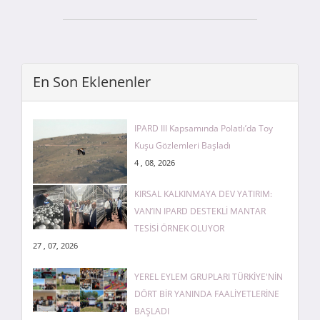
En Son Eklenenler
IPARD III Kapsamında Polatlı’da Toy
Kuşu Gözlemleri Başladı
4 , 08, 2026
KIRSAL KALKINMAYA DEV YATIRIM:
VAN’IN IPARD DESTEKLİ MANTAR
TESİSİ ÖRNEK OLUYOR
27 , 07, 2026
YEREL EYLEM GRUPLARI TÜRKİYE'NİN
DÖRT BİR YANINDA FAALİYETLERİNE
BAŞLADI