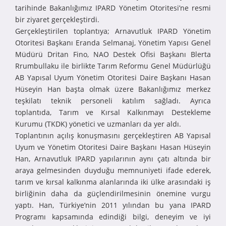
tarihinde Bakanlığımız IPARD Yönetim Otoritesi’ne resmi
bir ziyaret gerçekleştirdi.
Gerçekleştirilen toplantıya; Arnavutluk IPARD Yönetim
Otoritesi Başkanı Eranda Selmanaj, Yönetim Yapısı Genel
Müdürü Dritan Fino, NAO Destek Ofisi Başkanı Blerta
Rrumbullaku ile birlikte Tarım Reformu Genel Müdürlüğü
AB Yapısal Uyum Yönetim Otoritesi Daire Başkanı Hasan
Hüseyin Han başta olmak üzere Bakanlığımız merkez
teşkilatı teknik personeli katılım sağladı. Ayrıca
toplantıda, Tarım ve Kırsal Kalkınmayı Destekleme
Kurumu (TKDK) yönetici ve uzmanları da yer aldı.
Toplantının açılış konuşmasını gerçekleştiren AB Yapısal
Uyum ve Yönetim Otoritesi Daire Başkanı Hasan Hüseyin
Han, Arnavutluk IPARD yapılarının aynı çatı altında bir
araya gelmesinden duyduğu memnuniyeti ifade ederek,
tarım ve kırsal kalkınma alanlarında iki ülke arasındaki iş
birliğinin daha da güçlendirilmesinin önemine vurgu
yaptı. Han, Türkiye’nin 2011 yılından bu yana IPARD
Programı kapsamında edindiği bilgi, deneyim ve iyi