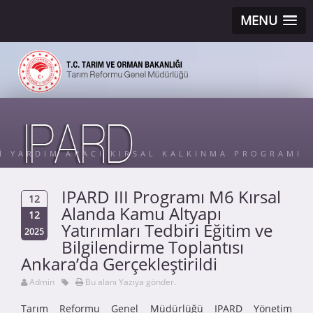
MENU
Sİ YARDIM ARACI KIRSAL KALKINMA PROGRAMI
IPARD III Programı M6 Kırsal
12
Alanda Kamu Altyapı
12
Yatırımları Tedbiri Eğitim ve
2025
Bilgilendirme Toplantısı
Ankara’da Gerçekleştirildi
Admin
Bu alanı Yazıya gönder.
Tarım Reformu Genel Müdürlüğü IPARD Yönetim