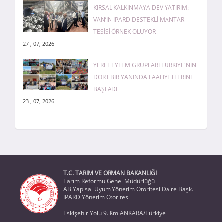
KIRSAL KALKINMAYA DEV YATIRIM:
VAN’IN IPARD DESTEKLİ MANTAR
TESİSİ ÖRNEK OLUYOR
27 , 07, 2026
YEREL EYLEM GRUPLARI TÜRKİYE'NİN
DÖRT BİR YANINDA FAALİYETLERİNE
BAŞLADI
23 , 07, 2026
T.C. TARIM VE ORMAN BAKANLIĞI
Tarım Reformu Genel Müdürlüğü
AB Yapısal Uyum Yönetim Otoritesi Daire Başk.
IPARD Yönetim Otoritesi
Eskişehir Yolu 9. Km ANKARA/Türkiye