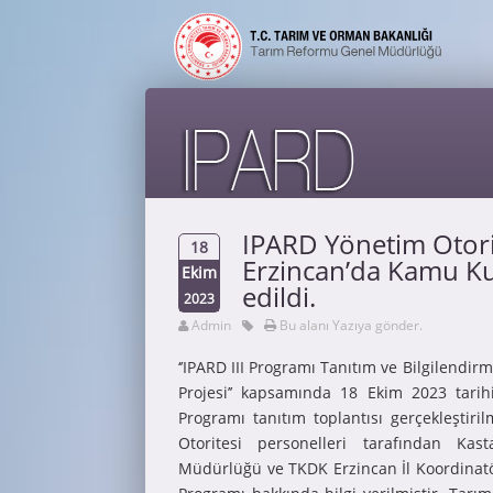
IPARD Yönetim Otori
18
Erzincan’da Kamu Ku
Ekim
edildi.
2023
Admin
Bu alanı Yazıya gönder.
‘’IPARD III Programı Tanıtım ve Bilgilendirm
Projesi’’ kapsamında 18 Ekim 2023 tarih
Programı tanıtım toplantısı gerçekleştiril
Otoritesi personelleri tarafından K
Müdürlüğü ve TKDK Erzincan İl Koordinatör