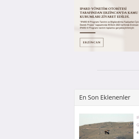
En Son Eklenenler
I
G
4