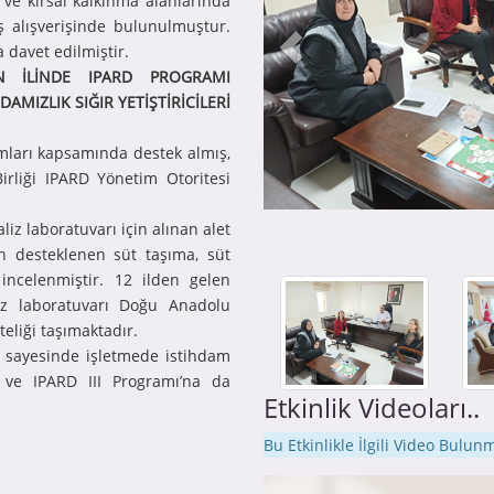
 ve kırsal kalkınma alanlarında
rüş alışverişinde bulunulmuştur.
a davet edilmiştir.
N İLİNDE IPARD PROGRAMI
MIZLIK SIĞIR YETİŞTİRİCİLERİ
amları kapsamında destek almış,
 Birliği IPARD Yönetim Otoritesi
iz laboratuvarı için alınan alet
n desteklenen süt taşıma, süt
ncelenmiştir. 12 ilden gelen
aliz laboratuvarı Doğu Anadolu
teliği taşımaktadır.
ı sayesinde işletmede istihdam
 ve IPARD III Programı’na da
Etkinlik Videoları..
Bu Etkinlikle İlgili Video Bulu