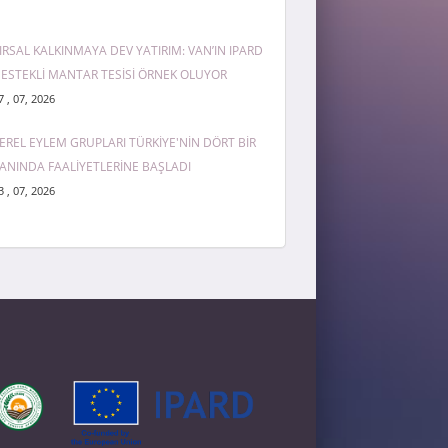
IRSAL KALKINMAYA DEV YATIRIM: VAN’IN IPARD
ESTEKLİ MANTAR TESİSİ ÖRNEK OLUYOR
7 , 07, 2026
EREL EYLEM GRUPLARI TÜRKİYE'NİN DÖRT BİR
ANINDA FAALİYETLERİNE BAŞLADI
3 , 07, 2026