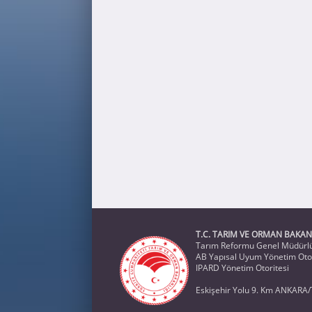
T.C. TARIM VE ORMAN BAKAN
Tarım Reformu Genel Müdürl
AB Yapısal Uyum Yönetim Otor
IPARD Yönetim Otoritesi
Eskişehir Yolu 9. Km ANKARA/