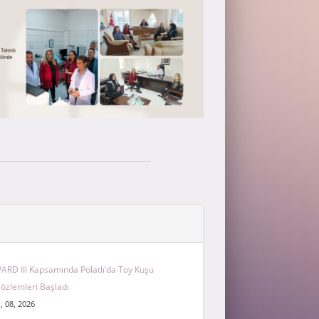
PARD III Kapsamında Polatlı’da Toy Kuşu
özlemleri Başladı
 , 08, 2026