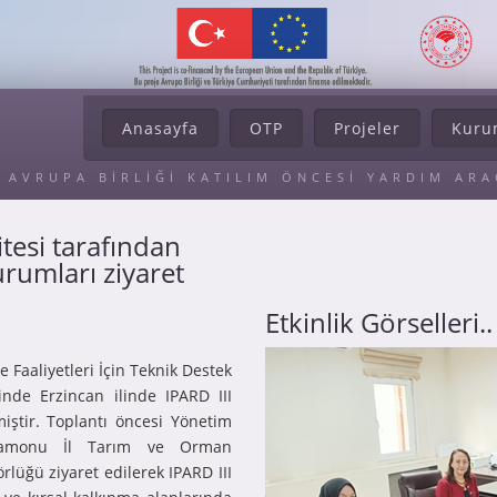
Anasayfa
OTP
Projeler
Kuru
AVRUPA BİRLİĞİ KATILIM ÖNCESİ YARDIM AR
tesi tarafından
rumları ziyaret
Etkinlik Görselleri..
e Faaliyetleri İçin Teknik Destek
inde Erzincan ilinde IPARD III
miştir. Toplantı öncesi Yönetim
astamonu İl Tarım ve Orman
lüğü ziyaret edilerek IPARD III