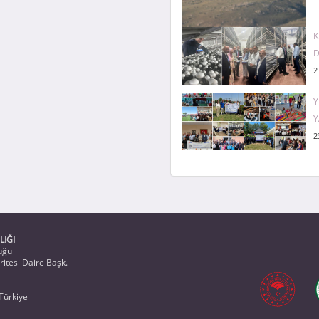
K
D
2
Y
Y
2
LIĞI
üğü
itesi Daire Başk.
Türkiye