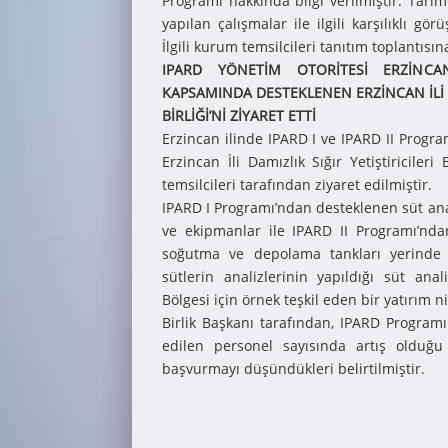
Programı hakkında bilgi verilmiştir. Tarım
yapılan çalışmalar ile ilgili karşılıklı gö
İlgili kurum temsilcileri tanıtım toplantısın
IPARD YÖNETİM OTORİTESİ ERZİNCA
KAPSAMINDA DESTEKLENEN ERZİNCAN İLİ DA
BİRLİĞİ’Nİ ZİYARET ETTİ
Erzincan ilinde IPARD I ve IPARD II Progr
Erzincan İli Damızlık Sığır Yetiştiricileri
temsilcileri tarafından ziyaret edilmiştir.
IPARD I Programı’ndan desteklenen süt anal
ve ekipmanlar ile IPARD II Programı’nda
soğutma ve depolama tankları yerinde i
sütlerin analizlerinin yapıldığı süt an
Bölgesi için örnek teşkil eden bir yatırım ni
Birlik Başkanı tarafından, IPARD Program
edilen personel sayısında artış olduğu
başvurmayı düşündükleri belirtilmiştir.