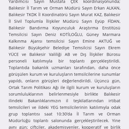
Yardımcısı Sayın Mustafa ÇEK koordinasyonunda;
Balıkesir İl Tarım ve Orman Müdürü Sayın Erkan ALKAN,
Balıkesir TKDK İl Koordinatörü Sayın Murat KAZ, Balıkesir
İl Sivil Toplumla İlişkiler Müdürü Sayın Eyüp FİDAN,
Balıkesir Bandırma Koyunculuk Araştırma Enstitüsü
Temsilcisi Sayın Deniz KOTİLOĞLU, Güney Marmara
Kalkınma Ajansı temsilcisi Sayın Emine AKTUĞ ve
Balıkesir Büyükşehir Belediye Temsilcisi Sayın Ekrem
YÜCE ve Balıkesir Valiliği AB ve Dış İlişkiler Bürosu
personeli katılımıyla bir toplantı gerçekleştirildi.
Toplantıda bakanlık uzmanları tarafından, daha önce
görüşülen kurum ve kuruluşların temsilcilerine sunumlar
yapıldı, onların görüşleri değerlendirildi. Üçüncü gün,
Ortak Tarım Politikası Ağı ile ilgili kurum ve kuruluşların
sorumluluklarının belirlenmesiyle birlikte Balıkesir
ilindeki Bakanlıklarımızın il teşkilatlarından irtibat
temsilcileri ve ildeki YEG temsilcilerinin katılımıyla odak
grup toplantısı saat 10:30’da İl Tarım ve Orman
Müdürlüğü toplantı salonunda gerçekleştirilecek. Yine
aynı gün; çiftçiler, akademisyenler, kooperatif ve birlik