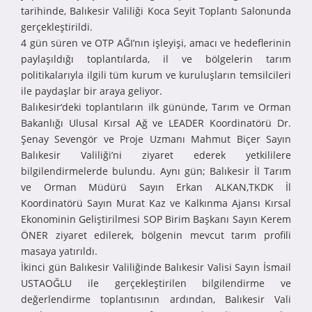
tarihinde, Balıkesir Valiliği Koca Seyit Toplantı Salonunda
gerçekleştirildi.
4 gün süren ve OTP AĞI’nın işleyişi, amacı ve hedeflerinin
paylaşıldığı toplantılarda, il ve bölgelerin tarım
politikalarıyla ilgili tüm kurum ve kuruluşların temsilcileri
ile paydaşlar bir araya geliyor.
Balıkesir‘deki toplantıların ilk gününde, Tarım ve Orman
Bakanlığı Ulusal Kırsal Ağ ve LEADER Koordinatörü Dr.
Şenay Sevengör ve Proje Uzmanı Mahmut Biçer Sayın
Balıkesir Valiliği’ni ziyaret ederek yetkililere
bilgilendirmelerde bulundu. Aynı gün; Balıkesir İl Tarım
ve Orman Müdürü Sayın Erkan ALKAN,TKDK İl
Koordinatörü Sayın Murat Kaz ve Kalkınma Ajansı Kırsal
Ekonominin Geliştirilmesi SOP Birim Başkanı Sayın Kerem
ÖNER ziyaret edilerek, bölgenin mevcut tarım profili
masaya yatırıldı.
İkinci gün Balıkesir Valiliğinde Balıkesir Valisi Sayın İsmail
USTAOĞLU ile gerçekleştirilen bilgilendirme ve
değerlendirme toplantısının ardından, Balıkesir Vali