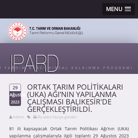
MENU
Sİ YARDIM ARACI KIRSAL KALKINMA PROGRAMI
ORTAK TARIM POLİTİKALARI
29
(UKA) AĞI’NIN YAPILANMA
Ağustos
ÇALIŞMASI BALIKESİR'DE
2023
GERÇEKLEŞTİRİLDİ.
Admin
Bu alanı Yazıya gönder.
81 ili kapsayacak Ortak Tarım Politikası Ağı’nın (UKA)
yapılanma çalışmalarıyla ilgili toplantı 29 Ağustos 2023