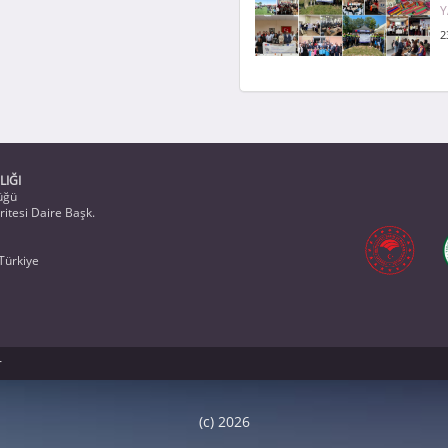
Y
2
LIĞI
üğü
itesi Daire Başk.
Türkiye
r
(c) 2026