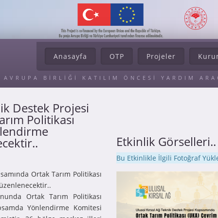
Anasayfa
OTP
Projeler
Kuru
AVRUPA BİRLİĞİ KATILIM ÖNCESİ YARDIM AR
ik Destek Projesi
rım Politikası
gilendirme
Etkinlik Görselleri..
cektir..
Bu Etkinlikle İlgili Fotoğraf Yü
psamında Ortak Tarım Politikası
üzenlenecektir..
nunda Ortak Tarım Politikası
kapsamda Yönlendirme Komitesi