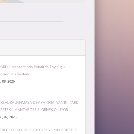
PARD III Kapsamında Polatlı’da Toy Kuşu
özlemleri Başladı
 , 08, 2026
IRSAL KALKINMAYA DEV YATIRIM: VAN’IN IPARD
ESTEKLİ MANTAR TESİSİ ÖRNEK OLUYOR
7 , 07, 2026
EREL EYLEM GRUPLARI TÜRKİYE'NİN DÖRT BİR