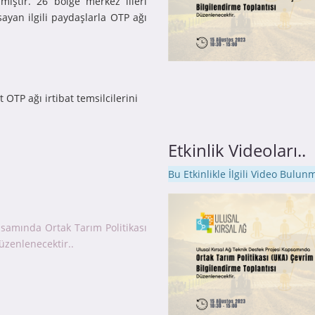
lmiştir. 26 bölge merkez illeri
sayan ilgili paydaşlarla OTP ağı
 OTP ağı irtibat temsilcilerini
Etkinlik Videoları..
Bu Etkinlikle İlgili Video Bulu
psamında Ortak Tarım Politikası
üzenlenecektir..