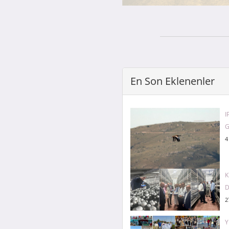
En Son Eklenenler
I
G
4
K
D
2
Y