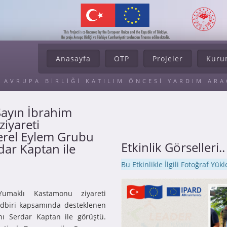
Anasayfa
OTP
Projeler
Kuru
AVRUPA BİRLİĞİ KATILIM ÖNCESİ YARDIM AR
ayın İbrahim
iyareti
erel Eylem Grubu
Etkinlik Görselleri..
dar Kaptan ile
Bu Etkinlikle İlgili Fotoğraf Yü
umaklı Kastamonu ziyareti
dbiri kapsamında desteklenen
ı Serdar Kaptan ile görüştü.