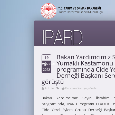
Bakan Yardımcımız S
19
Yumaklı Kastamonu z
Ağustos
programında Cide Y
2022
Derneği Başkanı Ser
görüştü
Admin
Bu alanı Yazıya gönder.
Bakan Yardımcımız Sayın İbrahim Y
programında, IPARD Programı LEADER Te
Cide Yerel Eylem Grubu Derneği Başkan