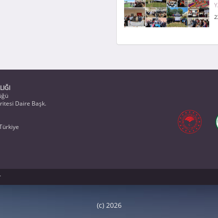
Y
2
LIĞI
üğü
itesi Daire Başk.
Türkiye
r
(c) 2026