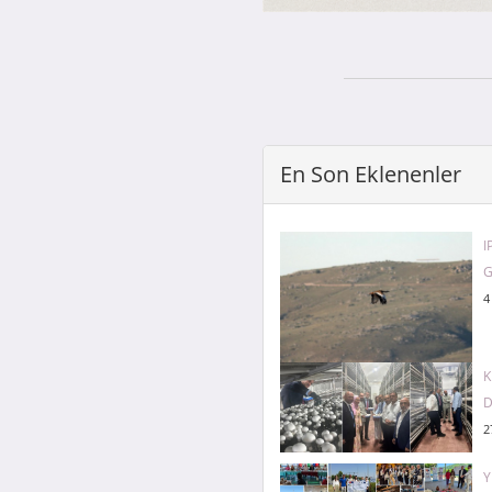
En Son Eklenenler
I
G
4
K
D
2
Y