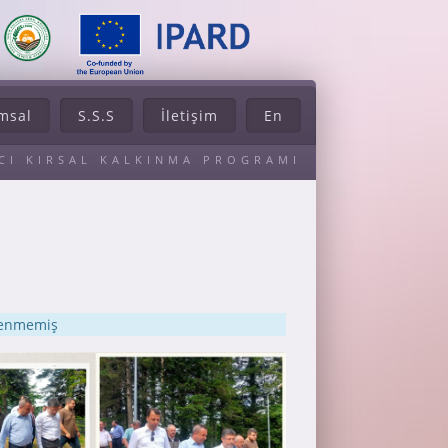
msal
S.S.S
İletişim
En
ACI KIRSAL KALKINMA PROGRAMI
klenmemiş