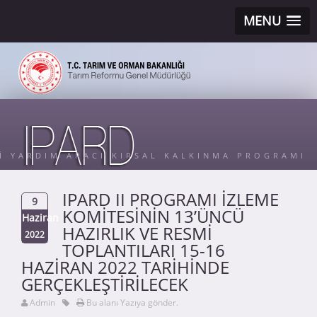
MENU
Sİ YARDIM ARACI KIRSAL KALKINMA PROGRAMI
IPARD II PROGRAMI İZLEME
9
KOMİTESİNİN 13’ÜNCÜ
Haziran
HAZIRLIK VE RESMİ
2022
TOPLANTILARI 15-16
HAZİRAN 2022 TARİHİNDE
GERÇEKLEŞTİRİLECEK
Admin
Bu alanı Yazıya gönder.