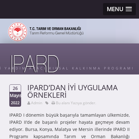
MENU
Sİ YARDIM ARACI KIRSAL KALKINMA PROGRAMI
IPARD’DAN İYİ UYGULAMA
26
ÖRNEKLERİ
Mayıs
2022
Admin
Bu alanı Yazıya gönder.
IPARD I dönemin büyük başarıyla tamamlayan ülkemizde,
IPARD II’de de başarılı projeler hayata geçmeye devam
ediyor. Bursa, Konya, Malatya ve Mersin illerinde IPARD II
Programı kapsamında Tarım ve Orman Bakanlığı