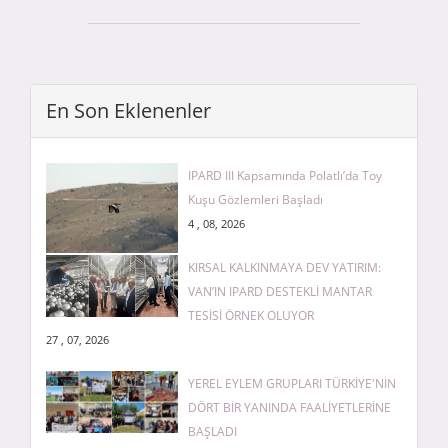
En Son Eklenenler
IPARD III Kapsamında Polatlı’da Toy
Kuşu Gözlemleri Başladı
4 , 08, 2026
KIRSAL KALKINMAYA DEV YATIRIM:
VAN’IN IPARD DESTEKLİ MANTAR
TESİSİ ÖRNEK OLUYOR
27 , 07, 2026
YEREL EYLEM GRUPLARI TÜRKİYE'NİN
DÖRT BİR YANINDA FAALİYETLERİNE
BAŞLADI