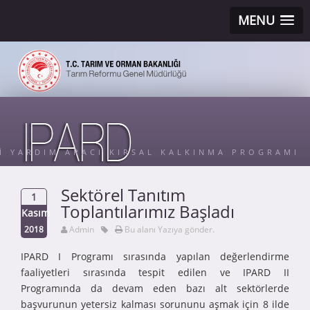
MENU
Sİ YARDIM ARACI KIRSAL KALKINMA PROGRAMI
Sektörel Tanıtım
1
Toplantılarımız Başladı
Kasım
2018
Admin
Bu alanı Yazıya gönder.
IPARD I Programı sırasında yapılan değerlendirme
faaliyetleri sırasında tespit edilen ve IPARD II
Programında da devam eden bazı alt sektörlerde
başvurunun yetersiz kalması sorununu aşmak için 8 ilde