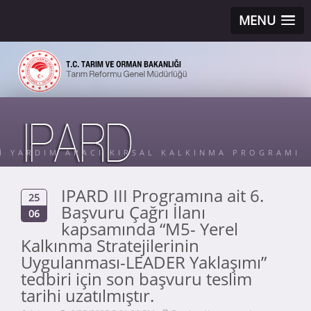
MENU
Sİ YARDIM ARACI KIRSAL KALKINMA PROGRAMI
IPARD III Programına ait 6.
25
Başvuru Çağrı İlanı
06
kapsamında “M5- Yerel
Kalkınma Stratejilerinin
Uygulanması-LEADER Yaklaşımı”
tedbiri için son başvuru teslim
tarihi uzatılmıştır.