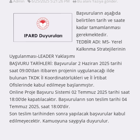
Admin
6/25/2025 5:21:26 PM
Bu alanı Yazıya gönder.
Başvuruların aşağıda
belirtilen tarih ve saate
kadar tamamlanması
gerekmektedir.
TEDBİR ADI: M5- Yerel
Kalkınma Stratejilerinin
Uygulanması-LEADER Yaklaşımı
BAŞVURU TARİHLERİ: Başvurular 2 Haziran 2025 tarihi
saat 09:00’dan itibaren projenin uygulanacağı ilde
bulunan TKDK İl Koordinatörlükleri ve İl İrtibat
Ofislerinde kabul edilmeye başlanmıştır.
Online Proje Başvuru Sistemi 02 Temmuz 2025 tarihi saat
18:00’de kapatılacaktır. Başvuruların son teslim tarihi 04
Temmuz 2025, saat 18:00’dir.
Son teslim tarihinden sonra yapılacak başvurular kabul
edilmeyecektir. Kamuoyuna saygıyla duyurulur.