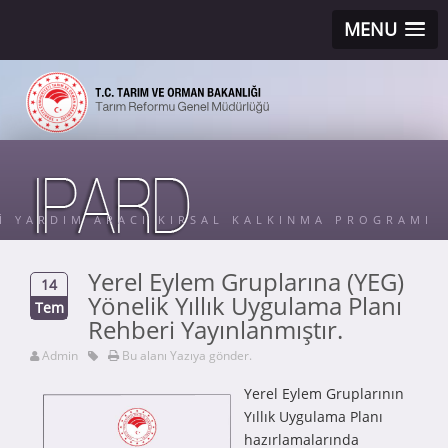
MENU
Sİ YARDIM ARACI KIRSAL KALKINMA PROGRAMI
Yerel Eylem Gruplarına (YEG)
14
Yönelik Yıllık Uygulama Planı
Tem
Rehberi Yayınlanmıştır.
Admin
Bu alanı Yazıya gönder.
Yerel Eylem Gruplarının
Yıllık Uygulama Planı
hazırlamalarında