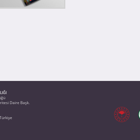
LIĞI
üğü
itesi Daire Başk.
Türkiye